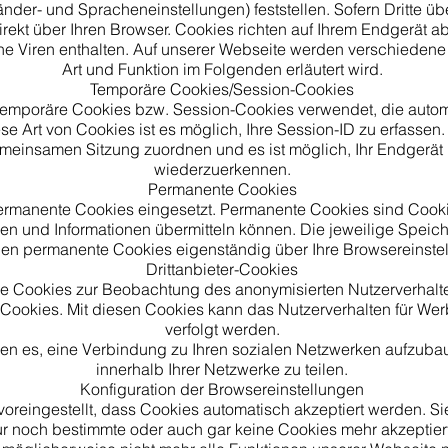
der- und Spracheneinstellungen) feststellen. Sofern Dritte üb
irekt über Ihren Browser. Cookies richten auf Ihrem Endgerät 
e Viren enthalten. Auf unserer Webseite werden verschiedene
Art und Funktion im Folgenden erläutert wird.
Temporäre Cookies/Session-Cookies
temporäre Cookies bzw. Session-Cookies verwendet, die autom
se Art von Cookies ist es möglich, Ihre Session-ID zu erfasse
emeinsamen Sitzung zuordnen und es ist möglich, Ihr Endgerä
wiederzuerkennen.
Permanente Cookies
ermanente Cookies eingesetzt. Permanente Cookies sind Cookie
en und Informationen übermitteln können. Die jeweilige Speich
nen permanente Cookies eigenständig über Ihre Browsereinste
Drittanbieter-Cookies
e Cookies zur Beobachtung des anonymisierten Nutzerverhalt
okies. Mit diesen Cookies kann das Nutzerverhalten für Wer
verfolgt werden.
en es, eine Verbindung zu Ihren sozialen Netzwerken aufzubau
innerhalb Ihrer Netzwerke zu teilen.
Konfiguration der Browsereinstellungen
oreingestellt, dass Cookies automatisch akzeptiert werden. Si
ur noch bestimmte oder auch gar keine Cookies mehr akzeptiert