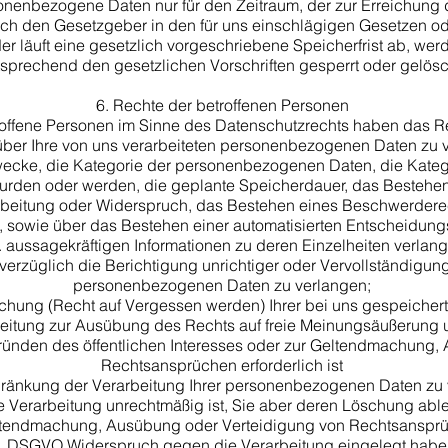
sonenbezogene Daten nur für den Zeitraum, der zur Erreichung
durch den Gesetzgeber in den für uns einschlägigen Gesetzen od
er läuft eine gesetzlich vorgeschriebene Speicherfrist ab, 
tsprechend den gesetzlichen Vorschriften gesperrt oder gelösc
​
6. Rechte der betroffenen Personen
offene Personen im Sinne des Datenschutzrechts haben das 
ber Ihre von uns verarbeiteten personenbezogenen Daten zu 
wecke, die Kategorie der personenbezogenen Daten, die Kat
urden oder werden, die geplante Speicherdauer, das Bestehen
eitung oder Widerspruch, das Bestehen eines Beschwerderecht
 sowie über das Bestehen einer automatisierten Entscheidungs
. aussagekräftigen Informationen zu deren Einzelheiten verlan
rzüglich die Berichtigung unrichtiger oder Vervollständigung
personenbezogenen Daten zu verlangen;
chung (Recht auf Vergessen werden) Ihrer bei uns gespeiche
beitung zur Ausübung des Rechts auf freie Meinungsäußerung un
Gründen des öffentlichen Interesses oder zur Geltendmachung
Rechtsansprüchen erforderlich ist
änkung der Verarbeitung Ihrer personenbezogenen Daten zu ve
die Verarbeitung unrechtmäßig ist, Sie aber deren Löschung abl
eltendmachung, Ausübung oder Verteidigung von Rechtsansprü
1 DSGVO Widerspruch gegen die Verarbeitung eingelegt habe