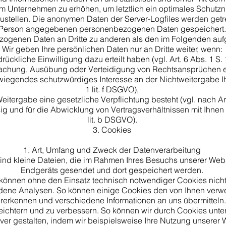
m Unternehmen zu erhöhen, um letztlich ein optimales Schutzni
tellen. Die anonymen Daten der Server-Logfiles werden getren
Person angegebenen personenbezogenen Daten gespeichert
zogenen Daten an Dritte zu anderen als den im Folgenden aufge
Wir geben Ihre persönlichen Daten nur an Dritte weiter, wenn:
drückliche Einwilligung dazu erteilt haben (vgl. Art. 6 Abs. 1 S.
chung, Ausübung oder Verteidigung von Rechtsansprüchen erf
iegendes schutzwürdiges Interesse an der Nichtweitergabe Ihre
1 lit. f DSGVO),
 Weitergabe eine gesetzliche Verpflichtung besteht (vgl. nach Art
g und für die Abwicklung von Vertragsverhältnissen mit Ihnen erf
lit. b DSGVO).
3. Cookies
Art, Umfang und Zweck der Datenverarbeitung
ind kleine Dateien, die im Rahmen Ihres Besuchs unserer Webs
Endgeräts gesendet und dort gespeichert werden.
 können ohne den Einsatz technisch notwendiger Cookies nic
ene Analysen. So können einige Cookies den von Ihnen verw
erkennen und verschiedene Informationen an uns übermitteln
eichtern und zu verbessern. So können wir durch Cookies unter
tiver gestalten, indem wir beispielsweise Ihre Nutzung unserer