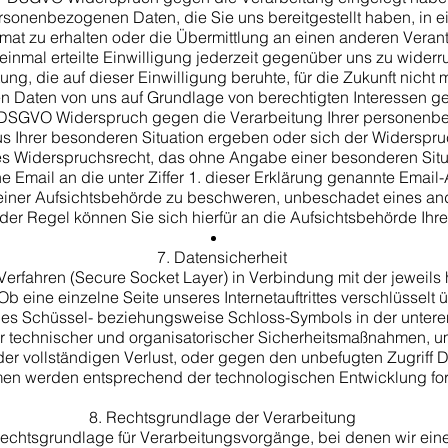
sonenbezogenen Daten, die Sie uns bereitgestellt haben, in ei
at zu erhalten oder die Übermittlung an einen anderen Verant
inmal erteilte Einwilligung jederzeit gegenüber uns zu widerruf
ng, die auf dieser Einwilligung beruhte, für die Zukunft nicht 
 Daten von uns auf Grundlage von berechtigten Interessen gemä
1 DSGVO Widerspruch gegen die Verarbeitung Ihrer personenb
us Ihrer besonderen Situation ergeben oder sich der Widerspr
les Widerspruchsrecht, das ohne Angabe einer besonderen Situ
ne Email an die unter Ziffer 1. dieser Erklärung genannte Email
einer Aufsichtsbehörde zu beschweren, unbeschadet eines and
 der Regel können Sie sich hierfür an die Aufsichtsbehörde Ih
​
7. Datensicherheit
erfahren (Secure Socket Layer) in Verbindung mit der jeweils
Ob eine einzelne Seite unseres Internetauftrittes verschlüsselt
es Schüssel- beziehungsweise Schloss-Symbols in der unteren 
 technischer und organisatorischer Sicherheitsmaßnahmen, u
er vollständigen Verlust, oder gegen den unbefugten Zugriff D
n werden entsprechend der technologischen Entwicklung fortl
​
8. Rechtsgrundlage der Verarbeitung
s Rechtsgrundlage für Verarbeitungsvorgänge, bei denen wir ein