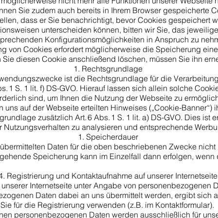
 möglicherweise nicht mehr alle Funktionen unserer Webseite 
nnen Sie zudem auch bereits in Ihrem Browser gespeicherte Co
ellen, dass er Sie benachrichtigt, bevor Cookies gespeichert
tionsweisen unterscheiden können, bitten wir Sie, das jeweilige
sprechenden Konfigurationsmöglichkeiten in Anspruch zu neh
g von Cookies erfordert möglicherweise die Speicherung ein
Sie diesen Cookie anschließend löschen, müssen Sie ihn erne
Rechtsgrundlage
wendungszwecke ist die Rechtsgrundlage für die Verarbeitun
 1 S. 1 lit. f) DS-GVO. Hierauf lassen sich allein solche Cook
orderlich sind, um Ihnen die Nutzung der Webseite zu ermöglic
on uns auf der Webseite erteilten Hinweises („Cookie-Banner“) 
grundlage zusätzlich Art. 6 Abs. 1 S. 1 lit. a) DS-GVO. Dies ist e
hr Nutzungsverhalten zu analysieren und entsprechende Werbu
Speicherdauer
übermittelten Daten für die oben beschriebenen Zwecke nicht 
rgehende Speicherung kann im Einzelfall dann erfolgen, wenn 
​
4. Registrierung und Kontaktaufnahme auf unserer Internetseit
f unserer Internetseite unter Angabe von personenbezogenen Dat
ezogenen Daten dabei an uns übermittelt werden, ergibt sich 
Sie für die Registrierung verwenden (z.B. im Kontaktformular).
enen personenbezogenen Daten werden ausschließlich für un