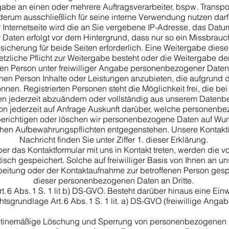
gabe an einen oder mehrere Auftragsverarbeiter, bspw. Transpo
erum ausschließlich für seine interne Verwendung nutzen darf
 Internetseite wird die an Sie vergebene IP-Adresse, das Datu
Daten erfolgt vor dem Hintergrund, dass nur so ein Missbrauch
icherung für beide Seiten erforderlich. Eine Weitergabe dieser 
setzliche Pflicht zur Weitergabe besteht oder die Weitergabe der
nen Person unter freiwilliger Angabe personenbezogener Daten
enen Person Inhalte oder Leistungen anzubieten, die aufgrund de
en. Registrierten Personen steht die Möglichkeit frei, die b
 jederzeit abzuändern oder vollständig aus unserem Datenbe
rson jederzeit auf Anfrage Auskunft darüber, welche personenb
 berichtigen oder löschen wir personenbezogene Daten auf Wun
chen Aufbewahrungspflichten entgegenstehen. Unsere Kontaktin
Nachricht finden Sie unter Ziffer 1. dieser Erklärung.
ber das Kontaktformular mit uns in Kontakt treten, werden die vo
ch gespeichert. Solche auf freiwilliger Basis von Ihnen an u
itung oder der Kontaktaufnahme zur betroffenen Person gespe
dieser personenbezogenen Daten an Dritte.
rt. 6 Abs. 1 S. 1 lit b) DS-GVO. Besteht darüber hinaus eine Einw
tsgrundlage Art. 6 Abs. 1 S. 1 lit. a) DS-GVO (freiwillige Anga
utinemäßige Löschung und Sperrung von personenbezogenen