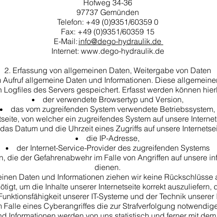
Hofweg 34-36
97737 Gemünden
Telefon: +49 (0)9351/60359 0
Fax: +49 (0)9351/60359 15
E-Mail:
info@dego-hydraulik.de
Internet: www.dego-hydraulik.de
​
2. Erfassung von allgemeinen Daten, Weitergabe von Daten
rem Aufruf allgemeine Daten und Informationen. Diese allgemein
 Logfiles des Servers gespeichert. Erfasst werden können hie
der verwendete Browsertyp und Version,
das vom zugreifenden System verwendete Betriebssystem,
etseite, von welcher ein zugreifendes System auf unsere Interne
das Datum und die Uhrzeit eines Zugriffs auf unsere Internetse
die IP-Adresse,
der Internet-Service-Provider des zugreifenden Systems
n, die der Gefahrenabwehr im Falle von Angriffen auf unsere 
dienen.
inen Daten und Informationen ziehen wir keine Rückschlüsse a
igt, um die Inhalte unserer Internetseite korrekt auszuliefern,
Funktionsfähigkeit unserer IT-Systeme und der Technik unserer 
Falle eines Cyberangriffes die zur Strafverfolgung notwendige
Informationen werden von uns statistisch und ferner mit dem