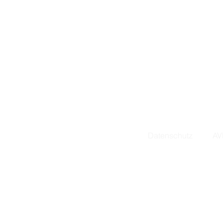
Anschrift: Hofweg 34
Email.
info@
Tel.
+49 (0
Datenschutz
AV