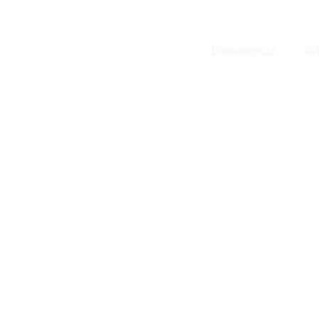
Email.
info@
Tel.
+49 (0
Datenschutz
AV