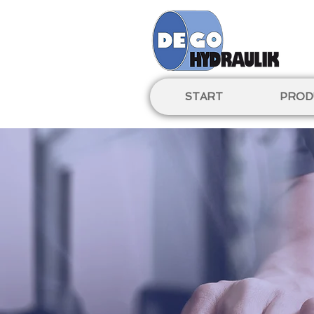
START
PROD